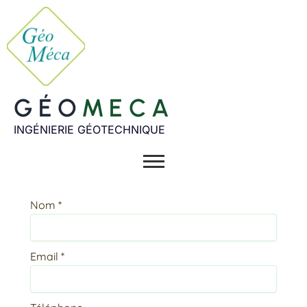
Aller
au
contenu
GÉO
MECA
INGÉNIERIE GÉOTECHNIQUE
Nom
*
Email
*